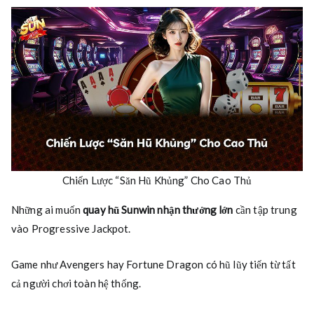
Chiến Lược “Săn Hũ Khủng” Cho Cao Thủ
Những ai muốn
quay hũ Sunwin nhận thưởng lớn
cần tập trung
vào Progressive Jackpot.
Game như Avengers hay Fortune Dragon có hũ lũy tiến từ tất
cả người chơi toàn hệ thống.