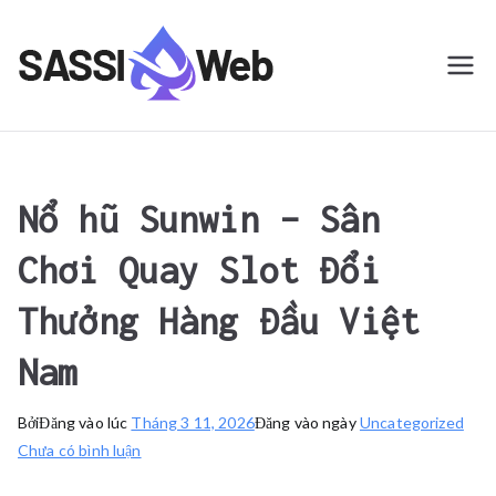
Chuyển
tới
nội
SASSI
Cổng vào bối cảnh cá cược
dung
toàn cầu của Việt Nam
Web
Nổ hũ Sunwin – Sân
Chơi Quay Slot Đổi
Thưởng Hàng Đầu Việt
Nam
Bởi
Đăng vào lúc
Tháng 3 11, 2026
Đăng vào ngày
Uncategorized
trong
Chưa có bình luận
Nổ