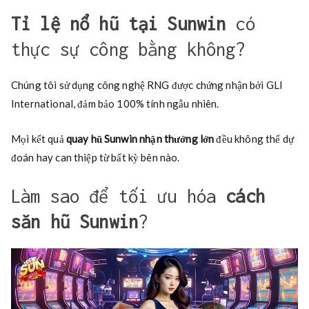
Tỉ lệ nổ hũ tại Sunwin
có
thực sự công bằng không?
Chúng tôi sử dụng công nghệ RNG được chứng nhận bởi GLI
International, đảm bảo 100% tính ngẫu nhiên.
Mọi kết quả
quay hũ Sunwin nhận thưởng lớn
đều không thể dự
đoán hay can thiệp từ bất kỳ bên nào.
Làm sao để tối ưu hóa
cách
săn hũ Sunwin
?