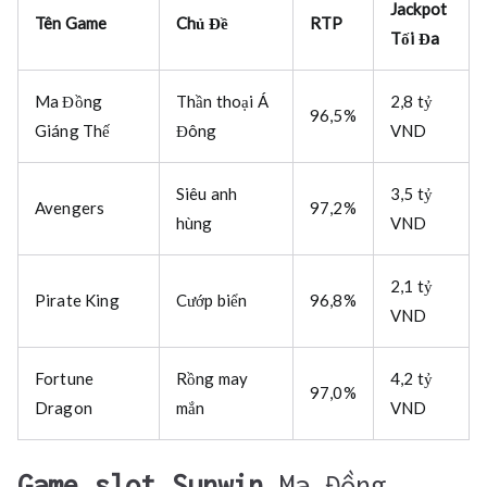
Jackpot
Tên Game
Chủ Đề
RTP
Tối Đa
Ma Đồng
Thần thoại Á
2,8 tỷ
96,5%
Giáng Thế
Đông
VND
Siêu anh
3,5 tỷ
Avengers
97,2%
hùng
VND
2,1 tỷ
Pirate King
Cướp biển
96,8%
VND
Fortune
Rồng may
4,2 tỷ
97,0%
Dragon
mắn
VND
Game slot Sunwin
Ma Đồng