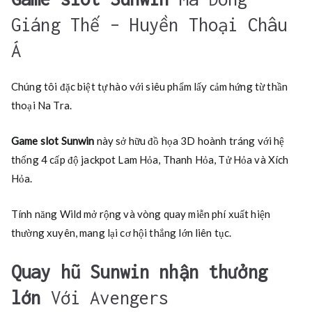
Giáng Thế – Huyền Thoại Châu
Á
Chúng tôi đặc biệt tự hào với siêu phẩm lấy cảm hứng từ thần
thoại Na Tra.
Game slot Sunwin
này sở hữu đồ họa 3D hoành tráng với hệ
thống 4 cấp độ jackpot Lam Hỏa, Thanh Hỏa, Tử Hỏa và Xích
Hỏa.
Tính năng Wild mở rộng và vòng quay miễn phí xuất hiện
thường xuyên, mang lại cơ hội thắng lớn liên tục.
Quay hũ Sunwin nhận thưởng
lớn
Với Avengers