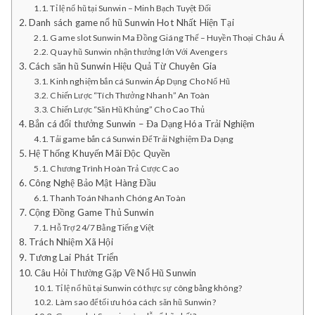
Tỉ lệ nổ hũ tại Sunwin – Minh Bạch Tuyệt Đối
Danh sách game nổ hũ Sunwin Hot Nhất Hiện Tại
Game slot Sunwin Ma Đồng Giáng Thế – Huyền Thoại Châu Á
Quay hũ Sunwin nhận thưởng lớn Với Avengers
Cách săn hũ Sunwin Hiệu Quả Từ Chuyên Gia
Kinh nghiệm bắn cá Sunwin Áp Dụng Cho Nổ Hũ
Chiến Lược “Tích Thưởng Nhanh” An Toàn
Chiến Lược “Săn Hũ Khủng” Cho Cao Thủ
Bắn cá đổi thưởng Sunwin – Đa Dạng Hóa Trải Nghiệm
Tải game bắn cá Sunwin Để Trải Nghiệm Đa Dạng
Hệ Thống Khuyến Mãi Độc Quyền
Chương Trình Hoàn Trả Cược Cao
Công Nghệ Bảo Mật Hàng Đầu
Thanh Toán Nhanh Chóng An Toàn
Cộng Đồng Game Thủ Sunwin
Hỗ Trợ 24/7 Bằng Tiếng Việt
Trách Nhiệm Xã Hội
Tương Lai Phát Triển
Câu Hỏi Thường Gặp Về Nổ Hũ Sunwin
Tỉ lệ nổ hũ tại Sunwin có thực sự công bằng không?
Làm sao để tối ưu hóa cách săn hũ Sunwin?