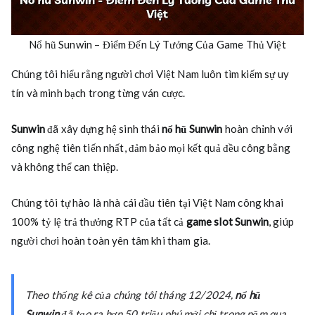
Nổ hũ Sunwin – Điểm Đến Lý Tưởng Của Game Thủ Việt
Chúng tôi hiểu rằng người chơi Việt Nam luôn tìm kiếm sự uy
tín và minh bạch trong từng ván cược.
Sunwin
đã xây dựng hệ sinh thái
nổ hũ Sunwin
hoàn chỉnh với
công nghệ tiên tiến nhất, đảm bảo mọi kết quả đều công bằng
và không thể can thiệp.
Chúng tôi tự hào là nhà cái đầu tiên tại Việt Nam công khai
100% tỷ lệ trả thưởng RTP của tất cả
game slot Sunwin
, giúp
người chơi hoàn toàn yên tâm khi tham gia.
Theo thống kê của chúng tôi tháng 12/2024,
nổ hũ
Sunwin
đã tạo ra hơn 50 triệu phú mới chỉ trong năm qua,