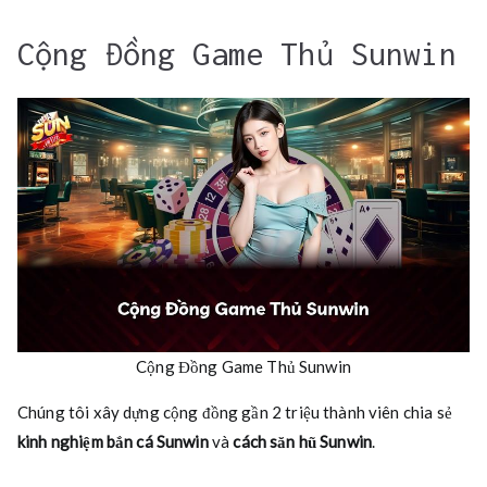
Cộng Đồng Game Thủ Sunwin
Cộng Đồng Game Thủ Sunwin
Chúng tôi xây dựng cộng đồng gần 2 triệu thành viên chia sẻ
kinh nghiệm bắn cá Sunwin
và
cách săn hũ Sunwin
.