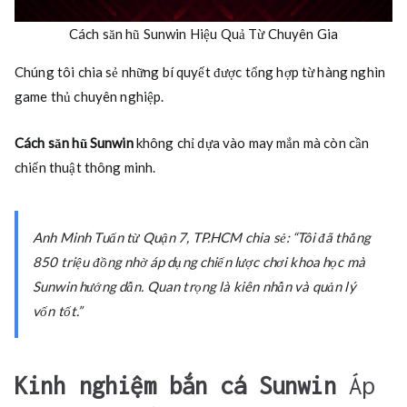
Cách săn hũ Sunwin Hiệu Quả Từ Chuyên Gia
Chúng tôi chia sẻ những bí quyết được tổng hợp từ hàng nghìn
game thủ chuyên nghiệp.
Cách săn hũ Sunwin
không chỉ dựa vào may mắn mà còn cần
chiến thuật thông minh.
Anh Minh Tuấn từ Quận 7, TP.HCM chia sẻ: “Tôi đã thắng
850 triệu đồng nhờ áp dụng chiến lược chơi khoa học mà
Sunwin hướng dẫn. Quan trọng là kiên nhẫn và quản lý
vốn tốt.”
Kinh nghiệm bắn cá Sunwin
Áp