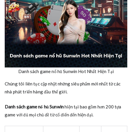
Danh sách game nổ hũ Sunwin Hot Nhất Hiện Tại
Chúng tôi liên tục cập nhật những siêu phẩm mới nhất từ các
nhà phát triển hàng đầu thế giới.
Danh sách game nổ hũ Sunwin
hiện tại bao gồm hơn 200 tựa
game với đủ mọi chủ đề từ cổ điển đến hiện đại.