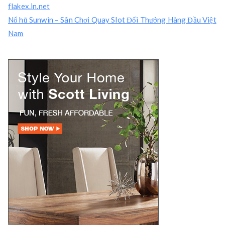
flakex.in.net
Nổ hũ Sunwin – Sân Chơi Quay Slot Đổi Thưởng Hàng Đầu Việt
Nam