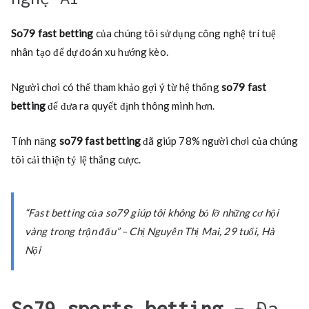
So79 fast betting
của chúng tôi sử dụng công nghệ trí tuệ
nhân tạo để dự đoán xu hướng kèo.
Người chơi có thể tham khảo gợi ý từ hệ thống
so79 fast
betting
để đưa ra quyết định thông minh hơn.
Tính năng
so79 fast betting
đã giúp 78% người chơi của chúng
tôi cải thiện tỷ lệ thắng cược.
“Fast betting của so79 giúp tôi không bỏ lỡ những cơ hội
vàng trong trận đấu” – Chị Nguyễn Thị Mai, 29 tuổi, Hà
Nội
So79 sports betting
– Đa