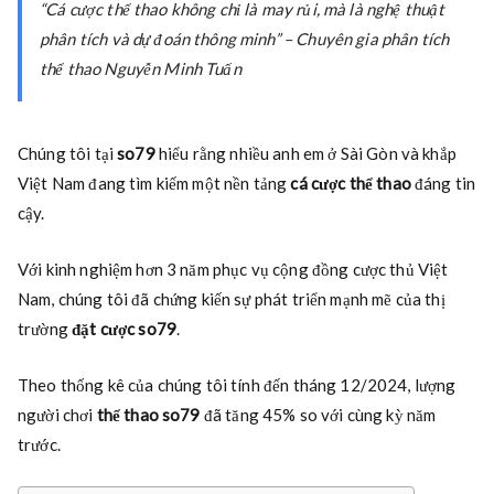
“Cá cược thể thao không chỉ là may rủi, mà là nghệ thuật
thao:
phân tích và dự đoán thông minh” – Chuyên gia phân tích
Hướng
thể thao Nguyễn Minh Tuấn
dẫn
toàn
diện
cho
Chúng tôi tại
so79
hiểu rằng nhiều anh em ở Sài Gòn và khắp
người
Việt Nam đang tìm kiếm một nền tảng
cá cược thể thao
đáng tin
mới
cậy.
Với kinh nghiệm hơn 3 năm phục vụ cộng đồng cược thủ Việt
Nam, chúng tôi đã chứng kiến sự phát triển mạnh mẽ của thị
trường
đặt cược so79
.
Theo thống kê của chúng tôi tính đến tháng 12/2024, lượng
người chơi
thể thao so79
đã tăng 45% so với cùng kỳ năm
trước.