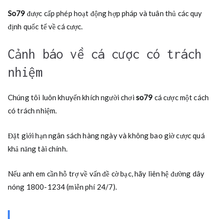
So79
được cấp phép hoạt động hợp pháp và tuân thủ các quy
định quốc tế về cá cược.
Cảnh báo về cá cược có trách
nhiệm
Chúng tôi luôn khuyến khích người chơi
so79
cá cược một cách
có trách nhiệm.
Đặt giới hạn ngân sách hàng ngày và không bao giờ cược quá
khả năng tài chính.
Nếu anh em cần hỗ trợ về vấn đề cờ bạc, hãy liên hệ đường dây
nóng 1800-1234 (miễn phí 24/7).