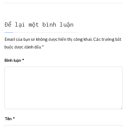
viết
Để lại một bình luận
Email của bạn sẽ không được hiển thị công khai.
Các trường bắt
buộc được đánh dấu
*
Bình luận
*
Tên
*