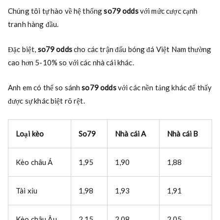
Chúng tôi tự hào về hệ thống
so79 odds
với mức cược cạnh
tranh hàng đầu.
Đặc biệt,
so79 odds
cho các trận đấu bóng đá Việt Nam thường
cao hơn 5-10% so với các nhà cái khác.
Anh em có thể so sánh
so79 odds
với các nền tảng khác để thấy
được sự khác biệt rõ rệt.
Loại kèo
So79
Nhà cái A
Nhà cái B
Kèo châu Á
1,95
1,90
1,88
Tài xỉu
1,98
1,93
1,91
Kèo châu Âu
2,15
2,08
2,05