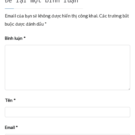
Để lại một bình luận
Email của bạn sẽ không được hiển thị công khai.
Các trường bắt
buộc được đánh dấu
*
Bình luận
*
Tên
*
Email
*