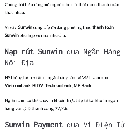
Chúng tôi hiểu rằng mỗi người chơi có thói quen thanh toán
khác nhau.
Vì vậy,
Sunwin
cung cấp đa dạng phương thức
thanh toán
Sunwin
phù hợp với mọi nhu cầu.
Nạp rút Sunwin
qua Ngân Hàng
Nội Địa
Hệ thống hỗ trợ tất cả ngân hàng lớn tại Việt Nam như
Vietcombank
,
BIDV
,
Techcombank
,
MB Bank
.
Người chơi có thể chuyển khoản trực tiếp từ tài khoản ngân
hàng với tỷ lệ thành công 99,9%.
Sunwin Payment
qua Ví Điện Tử