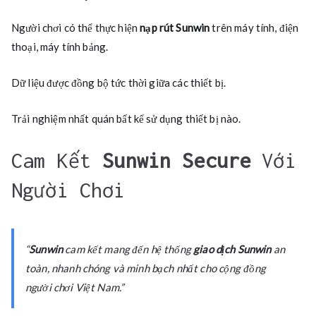
Người chơi có thể thực hiện
nạp rút Sunwin
trên máy tính, điện
thoại, máy tính bảng.
Dữ liệu được đồng bộ tức thời giữa các thiết bị.
Trải nghiệm nhất quán bất kể sử dụng thiết bị nào.
Cam Kết
Sunwin Secure
Với
Người Chơi
“
Sunwin
cam kết mang đến hệ thống
giao dịch Sunwin
an
toàn, nhanh chóng và minh bạch nhất cho cộng đồng
người chơi Việt Nam.”