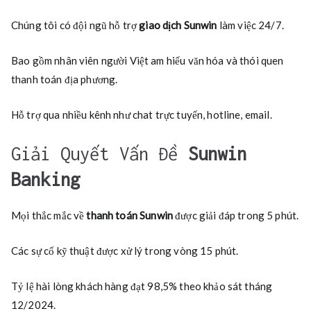
Chúng tôi có đội ngũ hỗ trợ
giao dịch Sunwin
làm việc 24/7.
Bao gồm nhân viên người Việt am hiểu văn hóa và thói quen
thanh toán địa phương.
Hỗ trợ qua nhiều kênh như chat trực tuyến, hotline, email.
Giải Quyết Vấn Đề
Sunwin
Banking
Mọi thắc mắc về
thanh toán Sunwin
được giải đáp trong 5 phút.
Các sự cố kỹ thuật được xử lý trong vòng 15 phút.
Tỷ lệ hài lòng khách hàng đạt 98,5% theo khảo sát tháng
12/2024.