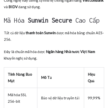
Công nghệ này tương tự như hệ thống ngân hàng
Vietcombank
và
BIDV
đang sử dụng.
Mã Hóa
Sunwin Secure
Cao Cấp
Tất cả dữ liệu
thanh toán Sunwin
được mã hóa bằng chuẩn AES-
256.
Đây là chuẩn mã hóa được
Ngân hàng Nhà nước Việt Nam
khuyến nghị sử dụng.
Tính Năng Bảo
Hiệu
Mô Tả
Mật
Quả
Mã hóa SSL
Bảo vệ dữ liệu truyền tải
99,99%
256-bit