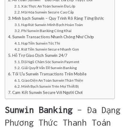
Xác Thực An Toàn Sunwin Đa Lớp
Mã Hóa Sunwin Secure Cao Cấp
Minh bạch Sunwin – Quy Trình Rõ Ràng Từng Bước
Nạp Rút Sunwin Minh Bạch Hoàn Toàn
Phí Sunwin Banking Công Khai
Sunwin Transactions Nhanh Chóng Như Chớp
Nạp Tiền Sunwin Tức Thì
Rút Tiền Sunwin Secure Nhanh Gọn
Hỗ Trợ Giao Dịch Sunwin 24/7
Đội Ngũ Chăm Sóc Sunwin Payment
Giải Quyết Vấn Đề Sunwin Banking
Tối Ưu Sunwin Transactions Trên Mobile
Giao Diện An Toàn Sunwin Thân Thiện
Minh Bạch Sunwin Trên Mọi Thiết Bị
Cam Kết Sunwin Secure Với Người Chơi
Sunwin Banking
– Đa Dạng
Phương Thức Thanh Toán