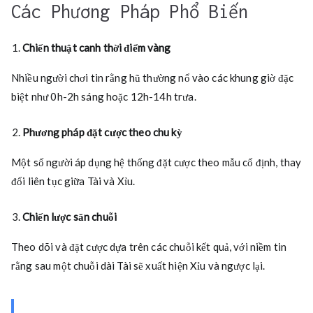
Các Phương Pháp Phổ Biến
Chiến thuật canh thời điểm vàng
Nhiều người chơi tin rằng hũ thường nổ vào các khung giờ đặc
biệt như 0h-2h sáng hoặc 12h-14h trưa.
Phương pháp đặt cược theo chu kỳ
Một số người áp dụng hệ thống đặt cược theo mẫu cố định, thay
đổi liên tục giữa Tài và Xỉu.
Chiến lược săn chuỗi
Theo dõi và đặt cược dựa trên các chuỗi kết quả, với niềm tin
rằng sau một chuỗi dài Tài sẽ xuất hiện Xỉu và ngược lại.