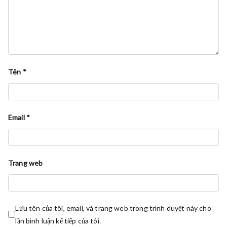
Tên
*
Email
*
Trang web
Lưu tên của tôi, email, và trang web trong trình duyệt này cho
lần bình luận kế tiếp của tôi.