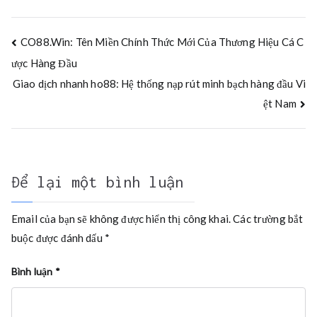
Điều
CO88.Win: Tên Miền Chính Thức Mới Của Thương Hiệu Cá C
ược Hàng Đầu
hướng
Giao dịch nhanh ho88: Hệ thống nạp rút minh bạch hàng đầu Vi
bài
ệt Nam
viết
Để lại một bình luận
Email của bạn sẽ không được hiển thị công khai.
Các trường bắt
buộc được đánh dấu
*
Bình luận
*