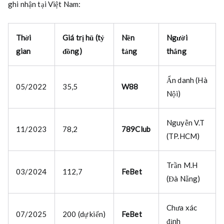
ghi nhận tại Việt Nam:
Thời
Giá trị hũ (tỷ
Nền
Người
gian
đồng)
tảng
thắng
Ẩn danh (Hà
05/2022
35,5
W88
Nội)
Nguyễn V.T
11/2023
78,2
789Club
(TP.HCM)
Trần M.H
03/2024
112,7
FeBet
(Đà Nẵng)
Chưa xác
07/2025
200 (dự kiến)
FeBet
định