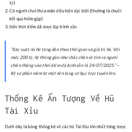
tỷ)
Có người chơi thỏa mãn điều kiện đặc biệt (thường là chuỗi
kết quả hiếm gặp)
Đến thời điểm đã được lập trình sẵn
“Xác suất nổ hũ tăng dần theo thời gian và giá trị hũ. Với
mức 200 tỷ, hệ thống gần như chắc chắn sẽ tìm ra người
chiến thắng vào thời điểm đã định sẵn là 24/07/2025.” –
Kỹ sư phần mềm từ một nền tảng cờ bạc trực tuyến lớn.
Thống Kê Ấn Tượng Về Hũ
Tài Xỉu
Dưới đây là bảng thống kê về các hũ Tài Xỉu lớn nhất từng được